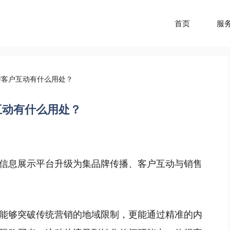
首页
服
与客户互动有什么用处？
互动有什么用处？
信息展示平台升级为集品牌传播、客户互动与销售
能够突破传统营销的地域限制，更能通过精准的内