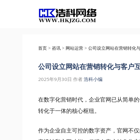
跳
至
内
容
首页
>
咨讯
>
网站运营
>
公司设立网站在营销转化
公司设立网站在营销转化与客户
2025年9月30日
作者
浩科小编
在数字化营销时代，企业官网已从简单的
转化于一体的核心枢纽。
作为企业自主可控的数字资产，官网不仅