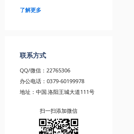
了解更多
联系方式
QQ/微信：22765306
办公电话：0379-60199978
地址：中国.洛阳王城大道111号
扫一扫添加微信