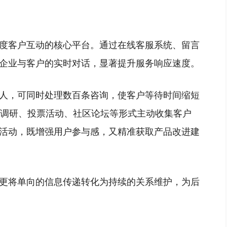
度客户互动的核心平台。通过在线客服系统、留言
企业与客户的实时对话，显著提升服务响应速度。
人，可同时处理数百条咨询，使客户等待时间缩短
户调研、投票活动、社区论坛等形式主动收集客户
活动，既增强用户参与感，又精准获取产品改进建
更将单向的信息传递转化为持续的关系维护，为后