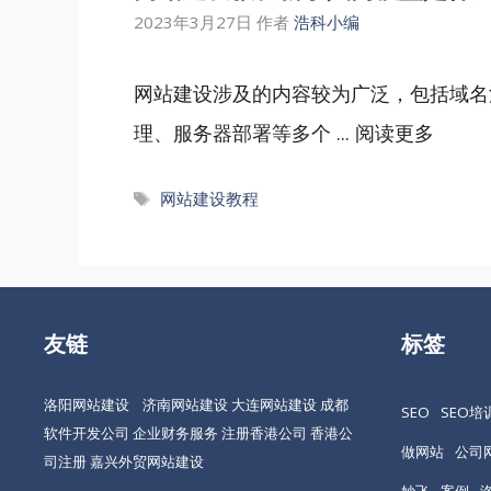
2023年3月27日
作者
浩科小编
网站建设涉及的内容较为广泛，包括域名
理、服务器部署等多个 ...
阅读更多
标
网站建设教程
签
友链
标签
洛阳网站建设
济南网站建设
大连网站建设
成都
SEO
SEO培
软件开发公司
企业财务服务
注册香港公司
香港公
做网站
公司
司注册
嘉兴外贸网站建设
妙飞
案例