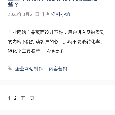
些？
2023年3月21日
作者
浩科小编
企业网站产品页面设计不好，用户进入网站看到
的内容不能打动客户的心，那就不要谈转化率。
转化率主要看产 ...
阅读更多
标
企业网站制作
、
内容营销
签
文
页
页
1
2
下一页
→
章
面
面