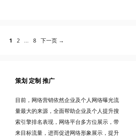
文
页
页
页
1
2
…
8
下一页
→
章
面
面
面
导
航
策划 定制 推广
目前，网络营销依然企业及个人网络曝光流
量最大的来源，全面帮助企业及个人提升搜
索引擎排名表现，网络平台多方位展示，带
来目标流量，进而促进网络形象展示，提升