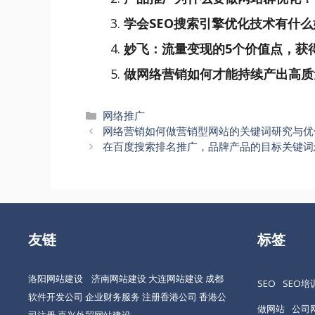
学会SEO搜索引擎优化技术有什么
妙飞：流量变现的5个价值点，获
做网络营销如何才能持续产出高质
分
网络推广
文
类
网络营销如何做营销型网站的关键词研究与优
章
在百度搜索排名推广，品牌产品的目标关键词
导
航
友链
标签
洛阳网站建设
济南网站建设
大连网站建设
成都
SEO
SEO培
软件开发公司
企业财务服务
注册香港公司
香港公
做网站
公司