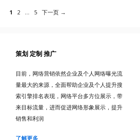
文
页
页
页
1
2
…
5
下一页
→
章
面
面
面
导
航
策划 定制 推广
目前，网络营销依然企业及个人网络曝光流
量最大的来源，全面帮助企业及个人提升搜
索引擎排名表现，网络平台多方位展示，带
来目标流量，进而促进网络形象展示，提升
销售和利润
了解更多