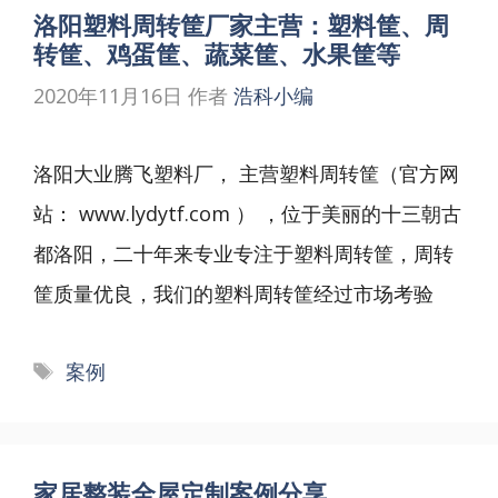
洛阳塑料周转筐厂家主营：塑料筐、周
转筐、鸡蛋筐、蔬菜筐、水果筐等
2020年11月16日
作者
浩科小编
洛阳大业腾飞塑料厂， 主营塑料周转筐（官方网
站： www.lydytf.com ） ，位于美丽的十三朝古
都洛阳，二十年来专业专注于塑料周转筐，周转
筐质量优良，我们的塑料周转筐经过市场考验
标
案例
签
家居整装全屋定制案例分享