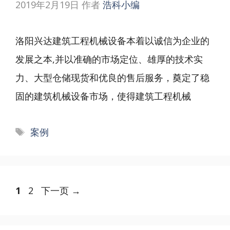
2019年2月19日
作者
浩科小编
洛阳兴达建筑工程机械设备本着以诚信为企业的
发展之本,并以准确的市场定位、雄厚的技术实
力、大型仓储现货和优良的售后服务，奠定了稳
固的建筑机械设备市场，使得建筑工程机械
标
案例
签
文
页
页
1
2
下一页
→
章
面
面
导