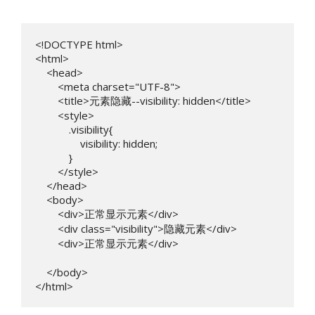
<!DOCTYPE html>

<html>

    <head>

        <meta charset="UTF-8">

        <title>元素隐藏--visibility: hidden</title>

        <style>

            .visibility{

                visibility: hidden;

            }

        </style>

    </head>

    <body>

        <div>正常显示元素</div>

        <div class="visibility">隐藏元素</div>

        <div>正常显示元素</div>

    </body>

</html>