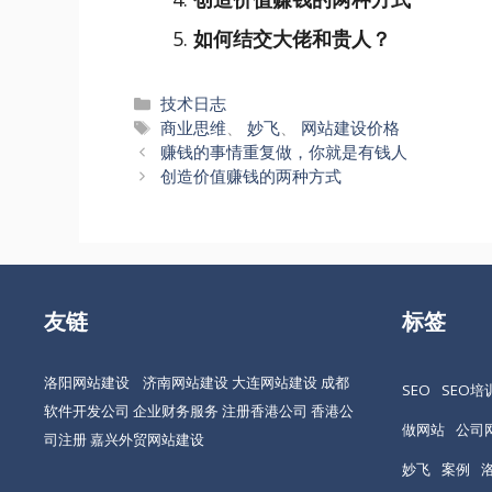
如何结交大佬和贵人？
分
技术日志
类
标
商业思维
、
妙飞
、
网站建设价格
文
签
赚钱的事情重复做，你就是有钱人
章
创造价值赚钱的两种方式
导
航
友链
标签
洛阳网站建设
济南网站建设
大连网站建设
成都
SEO
SEO培
软件开发公司
企业财务服务
注册香港公司
香港公
做网站
公司
司注册
嘉兴外贸网站建设
妙飞
案例