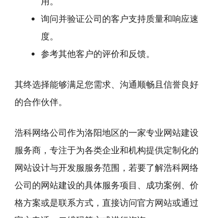
用。
询问并验证公司的客户支持质量和响应速
度。
参考其他客户的评价和反馈。
其终选择能够满足您需求、沟通顺畅且信誉良好
的合作伙伴。
浩科网络公司作为洛阳地区的一家专业网站建设
服务商，专注于为各类企业和机构提供定制化的
网站设计与开发服服务范围，若要了解浩科网络
公司的网站建设的具体服务项目、成功案例、价
格方案或是联系方式，直接访问官方网站或通过