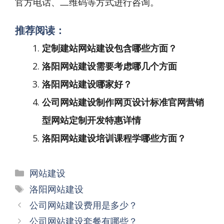
官方电话、二维码等方式进行咨询。
推荐阅读：
定制建站网站建设包含哪些方面？
洛阳网站建设需要考虑哪几个方面
洛阳网站建设哪家好？
公司网站建设制作网页设计标准官网营销
型网站定制开发特惠详情
洛阳网站建设培训课程学哪些方面？
分
网站建设
类
标
洛阳网站建设
签
文
公司网站建设费用是多少？
章
公司网站建设套餐有哪些？