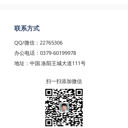
联系方式
QQ/微信：22765306
办公电话：0379-60199978
地址：中国.洛阳王城大道111号
扫一扫添加微信