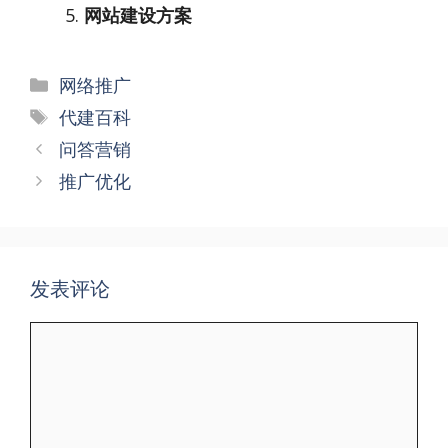
网站建设方案
分
网络推广
类
标
代建百科
签
文
问答营销
章
推广优化
导
航
发表评论
评
论