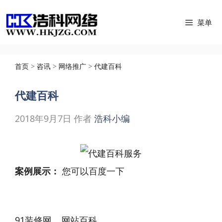
跳
菜单
至
内
容
首页
>
咨讯
>
网络推广
>
代建百科
代建百科
2018年9月7日
作者
浩科小编
案例展示：
您可以百度一下
91装修网 网站百科