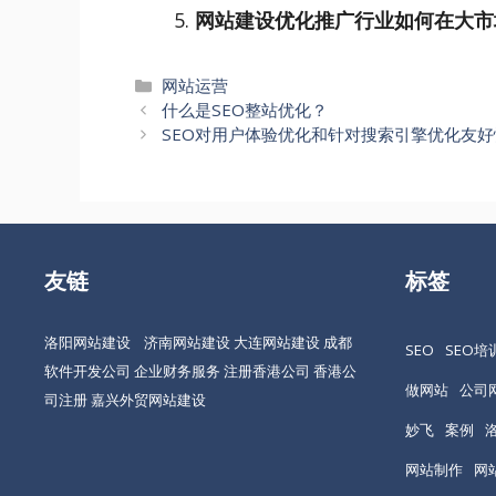
网站建设优化推广行业如何在大市
分
网站运营
文
类
什么是SEO整站优化？
章
SEO对用户体验优化和针对搜索引擎优化友好
导
航
友链
标签
洛阳网站建设
济南网站建设
大连网站建设
成都
SEO
SEO培
软件开发公司
企业财务服务
注册香港公司
香港公
做网站
公司
司注册
嘉兴外贸网站建设
妙飞
案例
网站制作
网